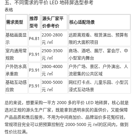
五、不同需求的平价 LED 地砖屏选型参考
表格
推荐
源头厂家平
需求类型
核心适配场景
型号
价参考价
基础画面显
2200-2800
远距离观看、租赁演出、预算有
P4.81
示
元 /㎡
限的大面积项目
室内通用常
2500-3500
商场、酒吧、展厅、宴会厅、中
P3.91
规款
元 /㎡
小型室内舞台
户外防水高
2800-4000
户外广场、景区、户外演出、人
P3.91
承重款
元 /㎡
流密集的公共区域
基础互动感
3000-5000
网红打卡点、儿童乐园、小型沉
P3.91
应款
元 /㎡
浸式互动场景
总的来说，想要采购一平方 2000 多的平价 LED 地砖屏，核心就是
选对正规的源头生产厂家，既能拿到透明亲民的直供价，又能保障
产品品质和售后服务，不用为中间商加价、品牌溢价多花冤枉钱，
常规项目完全可以把预算控制在 2000-5000 元 /㎡的区间内，做到
性价比拉满。