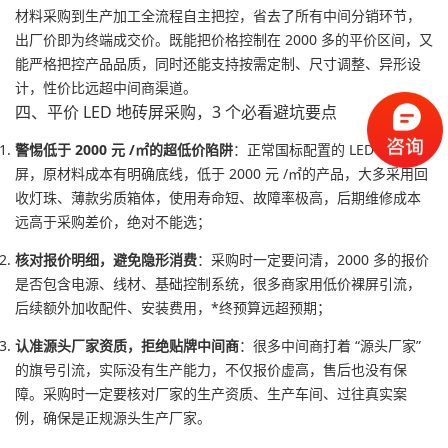
材料采购到生产加工全流程自主把控，省去了所有中间分销环节，
出厂价即为终端成交价。既能把价格控制在 2000 多的平价区间，又
能严格把控产品品质，同时还能支持按需定制、尺寸调整、异形设
计，性价比远超中间商渠道。
四、平价 LED 地砖屏采购，3 个必看避坑要点
警惕低于 2000 元 /㎡的超低价陷阱
：正常国标配置的 LED 地砖
屏，原材料成本有明确底线，低于 2000 元 /㎡的产品，大多采用回
收灯珠、薄款劣质箱体，使用寿命短、故障率极高，后期维修成本
远高于采购差价，绝对不能选；
核对报价明细，避免隐形消费
：采购时一定要问清，2000 多的报价
是否包含电源、线材、基础控制系统，很多商家用低价裸屏引流，
后续额外加收配件、安装费用，*终预算远超预期；
认准源头厂家资质，拒绝贴牌中间商
：很多中间商打着 “源头厂家”
的旗号引流，实际没有生产能力，不仅报价虚高，售后也没有保
障。采购时一定要核对厂家的生产资质、生产车间、过往真实案
例，确保是正规源头生产厂家。