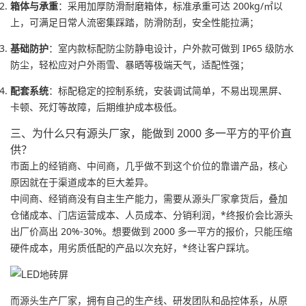
箱体与承重
：采用加厚防滑耐磨箱体，标准承重可达 200kg/㎡以
上，可满足日常人流密集踩踏，防滑防刮，安全性能拉满；
基础防护
：室内款标配防尘防静电设计，户外款可做到 IP65 级防水
防尘，轻松应对户外雨雪、暴晒等极端天气，适配性强；
配套系统
：标配稳定的控制系统，安装调试简单，不易出现黑屏、
卡顿、死灯等故障，后期维护成本极低。
三、为什么只有源头厂家，能做到 2000 多一平方的平价直
供？
市面上的经销商、中间商，几乎做不到这个价位的靠谱产品，核心
原因就在于渠道成本的巨大差异。
中间商、经销商没有自主生产能力，需要从源头厂家拿货后，叠加
仓储成本、门店运营成本、人员成本、分销利润，*终报价会比源头
出厂价高出 20%-30%。想要做到 2000 多一平方的报价，只能压缩
硬件成本，用劣质低配的产品以次充好，*终让客户踩坑。
而源头生产厂家，拥有自己的生产线、研发团队和品控体系，从原