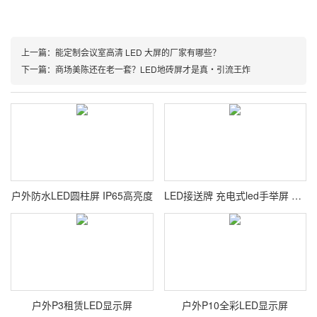
上一篇：能定制会议室高清 LED 大屏的厂家有哪些？
下一篇：商场美陈还在老一套？LED地砖屏才是真・引流王炸
户外防水LED圆柱屏 IP65高亮度
LED接送牌 充电式led手举屏 接站牌车站机场导流牌
户外P3租赁LED显示屏
户外P10全彩LED显示屏