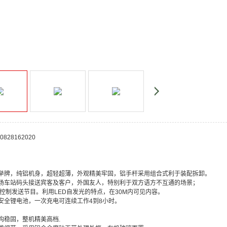
D手举牌，纯铝机身，超轻超薄，外观精美牢固，铝手杆采用组合式利于装配拆卸。
机场车站码头接送宾客及客户，外国友人，特别利于双方语方不互通的场景；
IFI控制发送节目。利用LED自发光的特点，在30M内可见内容。
物安全锂电池，一次充电可连续工作4到8小时。
结构稳固，整机精美高档.