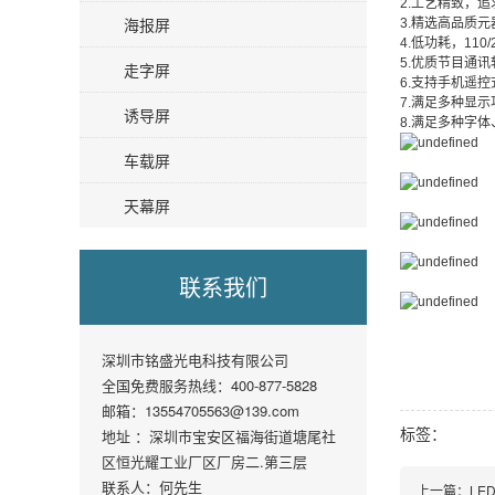
2.工艺精致，
海报屏
3.精选高品质
4.低功耗，110
5.优质节目通
走字屏
6.支持手机遥
7.满足多种显
诱导屏
8.满足多种字
车载屏
天幕屏
联系我们
深圳市铭盛光电科技有限公司
全国免费服务热线：400-877-5828
邮箱：13554705563@139.com
标签：
地址 ：深圳市宝安区福海街道塘尾社
区恒光耀工业厂区厂房二.第三层
联系人：何先生
上一篇：LED