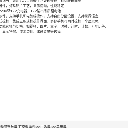
追求细节，采用铝合金磨砂工艺处理外框，有机玻璃面罩.
元器件，灯珠贴片工艺，显示清晰，性能稳定.
/220V转12V充电器，12V输出品质锂电池.
讯软件，支持手机和电脑端操作，支持自由分区设置，支持世界语言.
控式操控，集成三款遥控操作界面，多部手机可同时操控一个显示屏.
示功能选择与切换，如视频、图片、文字、时钟、计时、计数、万年历等.
体、显示特效、流水边框、炫彩背景等选择.
动感背包屏 可穿戴柔性led广告屏 led马甲屏