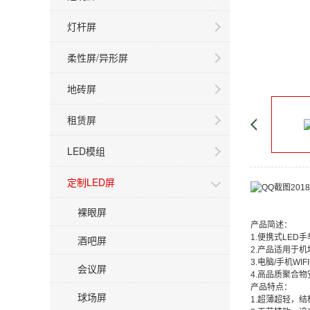
灯杆屏
柔性屏/异形屏
地砖屏
租赁屏
LED模组
定制LED屏
裸眼屏
产品简述：
1.便携式LE
酒吧屏
2.产品适用于
3.电脑/手机W
会议屏
4.高品质聚合
产品特点：
球场屏
1.超薄超轻，