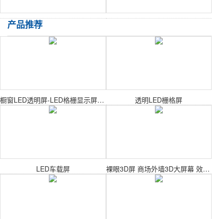
产品推荐
橱窗LED透明屏-LED格栅显示屏-冰屏
透明LED栅格屏
LED车载屏
裸眼3D屏 商场外墙3D大屏幕 效果真实震撼