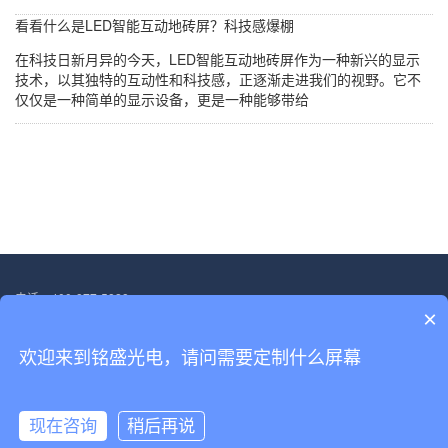
看看什么是LED智能互动地砖屏？科技感爆棚
在科技日新月异的今天，LED智能互动地砖屏作为一种新兴的显示
技术，以其独特的互动性和科技感，正逐渐走进我们的视野。它不
仅仅是一种简单的显示设备，更是一种能够带给
电话：400-877-5828
×
邮箱：13554705563@139.com
地址：深圳市宝安区福海街道塘尾社区恒光耀工业厂区厂房二.第三层
欢迎来到铭盛光电，请问需要定制什么屏幕
Copyright © 2022-2030 深圳市铭盛光电科技有限公司 版权所有
备案号：
粤ICP备18156458号
现在咨询
稍后再说