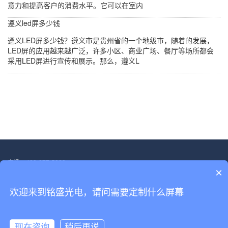
意力和提高客户的消费水平。它可以在室内
遵义led屏多少钱
遵义LED屏多少钱？遵义市是贵州省的一个地级市，随着的发展，
LED屏的应用越来越广泛，许多小区、商业广场、餐厅等场所都会
采用LED屏进行宣传和展示。那么，遵义L
电话：400-877-5828
×
邮箱：13554705563@139.com
地址：深圳市宝安区福海街道塘尾社区恒光耀工业厂区厂房二.第三层
欢迎来到铭盛光电，请问需要定制什么屏幕
Copyright © 2022-2030 深圳市铭盛光电科技有限公司 版权所有
备案号：
粤ICP备18156458号
现在咨询
稍后再说