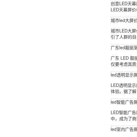
创意LED天
LED天幕屏
城市led大屏
城市LED大
引了人群的目
广东led靓丽
广东 LED
仅要考虑其质
led透明显示
LED透明显
体验。据了解
led智能广告
LED智能广
中，成为了商
led室内广告