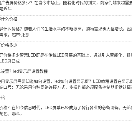
 LED室内广告屏价格多少？在当今市场上，随着化时代的到来，商家们越来越
是近年
屏什么价格
告屏什么价格？随着人们的生活水平的不断提高，购物需求也大幅增长。
需求，超市引进L
屏价格多少
D屏价格多少智慧LED屏是在传统LED屏幕的基础上，通过引入智能化，
LED屏已成
么设置？led显示屏设置教程
常使用显示屏需要知道如何设置，led如何设置显示屏？LED教程设置在显示屏
和端口号：无论采用何种网络连接方式，步操作都必须配备控制器IP默认情况
价格
些价格？在如今信息时代，LED屏幕已经成为了各行各业的必备设备。无论
角色。那么，