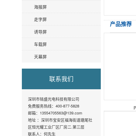
海报屏
走字屏
产品推荐
诱导屏
车载屏
天幕屏
联系我们
深圳市铭盛光电科技有限公司
免费服务热线：400-877-5828
邮箱：13554705563@139.com
地址 ：深圳市宝安区福海街道塘尾社
区恒光耀工业厂区厂房二.第三层
联系人：何先生