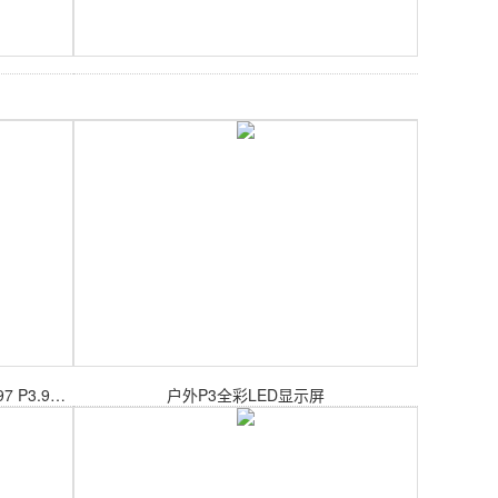
LED内置芯片感应互动地砖屏(P2.6 P2.97 P3.91 P4.81)
户外P3全彩LED显示屏