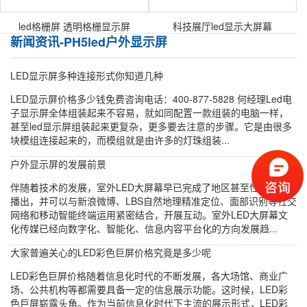
led格栅屏 透明格栅显示屏
科技展厅led显示大屏幕
新闻资讯-PH5led户外显示屏
LED显示屏多种连接形式你知道几种
LED显示屏价格多少钱免费咨询电话：400-877-5828 何经理Led电
子显示屏全体组装起来不容易，就如同配置一款组装的电脑一样，
甚至led显示屏组装起来更复杂，更多要去注意的步骤。它是由很多
块模组连接起来的，而模组就是由许多的灯珠组装...
户外显示屏的发展前景
伴随着技术的发展，室外LED大屏幕早已完成了地区甚至性的联网
播出，并可以与新浪微博、LBS自然地理精准定位、面部识别等社交
网络和移动智能终端运用紧密结合，开展互动。室外LED大屏幕文
化传媒已经向数字化、智能化、信息内容平台化的方向发展趋...
大家普遍关心的LED彩色巨屏价格究竟是多少呢
LED彩色巨屏价格随着信息化时代的不断发展，各大场馆、商业广
场、公共机构等都需要具备一定的信息展示功能。这时候，LED彩
色巨屏崭露头角。作为当前信息化时代下主流的展示形式，LED彩