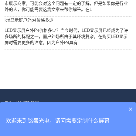
市展示商家，可能会对这个问题有一定的了解，但是如果你是行业
外的人，你可能需要这篇文章来帮你解答。在L
led显示屏户外p4价格多少
LED显示屏户外P4价格多少？当今时代，LED显示屏已经成为了许
多场所的标配之一，而户外场所由于其环境复杂，在购买LED显示
屏时需要更多的注意。因为户外P4具有
电话：400-877-5828
×
邮箱：13554705563@139.com
地址：深圳市宝安区福海街道塘尾社区恒光耀工业厂区厂房二.第三层
欢迎来到铭盛光电，请问需要定制什么屏幕
Copyright © 2022-2030 深圳市铭盛光电科技有限公司 版权所有
备案号：
粤ICP备18156458号