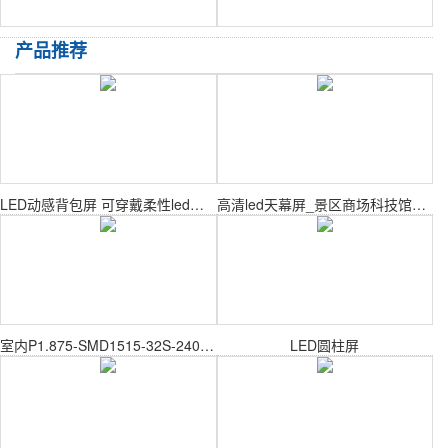
产品推荐
LED动感背包屏 可穿戴柔性led广告屏 led马甲屏
高清led天幕屏_景区商场科技馆天幕大屏定制
室内P1.875-SMD1515-32S-240X240mm室内表贴模组
LED圆柱屏