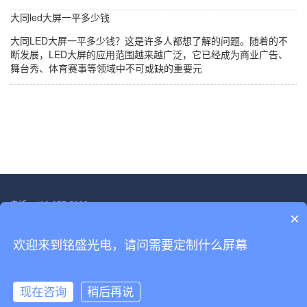
大同led大屏一平多少钱
大同LED大屏一平多少钱？这是许多人都想了解的问题。随着的不
断发展，LED大屏的应用范围越来越广泛，它已经成为商业广告、
舞台秀、体育赛事等领域中不可或缺的重要元
电话：400-877-5828
×
邮箱：13554705563@139.com
地址：深圳市宝安区福海街道塘尾社区恒光耀工业厂区厂房二.第三层
欢迎来到铭盛光电，请问需要定制什么屏幕
Copyright © 2022-2030 深圳市铭盛光电科技有限公司 版权所有
备案号：
粤ICP备18156458号
现在咨询
稍后再说