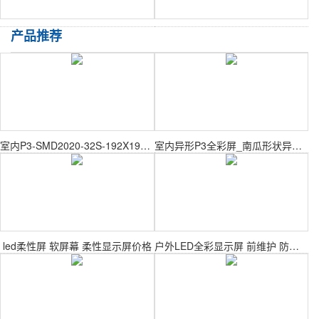
产品推荐
室内P3-SMD2020-32S-192X192mm室内表贴模组
室内异形P3全彩屏_南瓜形状异形显示屏
led柔性屏 软屏幕 柔性显示屏价格
户外LED全彩显示屏 前维护 防水广告屏