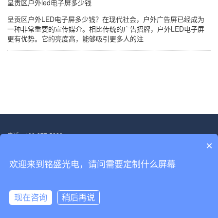
呈贡区户外led电子屏多少钱
呈贡区户外LED电子屏多少钱？在现代社会，户外广告屏已经成为
一种非常重要的宣传媒介。相比传统的广告招牌，户外LED电子屏
更有优势。它的亮度高，能够吸引更多人的注
电话：400-877-5828
×
邮箱：13554705563@139.com
地址：深圳市宝安区福海街道塘尾社区恒光耀工业厂区厂房二.第三层
欢迎来到铭盛光电，请问需要定制什么屏幕
Copyright © 2022-2030 深圳市铭盛光电科技有限公司 版权所有
备案号：
粤ICP备18156458号
现在咨询
稍后再说
网站首页
产品展示
解决方案
电话咨询