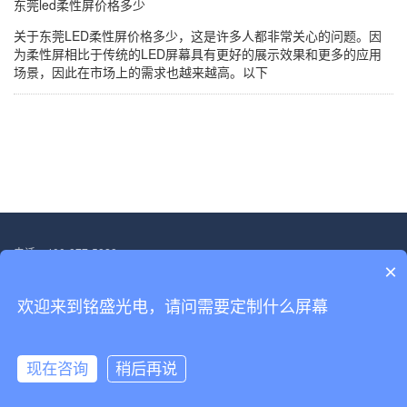
东莞led柔性屏价格多少
关于东莞LED柔性屏价格多少，这是许多人都非常关心的问题。因
为柔性屏相比于传统的LED屏幕具有更好的展示效果和更多的应用
场景，因此在市场上的需求也越来越高。以下
电话：400-877-5828
×
邮箱：13554705563@139.com
地址：深圳市宝安区福海街道塘尾社区恒光耀工业厂区厂房二.第三层
欢迎来到铭盛光电，请问需要定制什么屏幕
Copyright © 2022-2030 深圳市铭盛光电科技有限公司 版权所有
备案号：
粤ICP备18156458号
现在咨询
稍后再说
网站首页
产品展示
解决方案
电话咨询