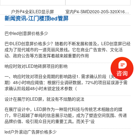
户外P4全彩LED显示屏
室内P4-SMD2020-20S-320X160mm室内表贴模组
新闻资讯-江门楼顶led管屏
巴中led创意屏价格多少
巴中LED创意屏价格多少？随着的不断发展和普及，LED创意屏已经
成为了现代城市的一道亮丽风景线。它在商业广告宣传、文化活
动、政府公告等方面发挥着越来越重要的作用
响应时效对LED地砖屏项目的影响
一、响应时效对项目全周期的影响路径1. 需求确认阶段（关键窗口
期）48小时响应阈值：根据行业调研数据，72%的项目延误源于需
求确认阶段超48小时未锁定技术参数（
设计在展厅的LED屏，就没有不炫酷的说法
在展厅设计中，LED屏作为一种现代科技与传统艺术相融合的媒
介，早已超越了单纯的信息展示功能，成为了塑造空间氛围、传递
品牌价值、吸引观众目光的重要工具。而关于“设
led户外滚动广告屏价格多少