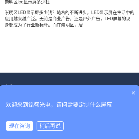
崇明区led显示屏多少钱
崇明区LED显示屏多少钱？随着的不断进步，LED显示屏在生活中的
应用越来越广泛。无论是商业广告，还是户外广告，LED屏幕的现
身都成为了行业新标杆。而在崇明区，居
电话：400-877-5828
×
邮箱：13554705563@139.com
地址：深圳市宝安区福海街道塘尾社区恒光耀工业厂区厂房二.第三层
欢迎来到铭盛光电，请问需要定制什么屏幕
Copyright © 2022-2030 深圳市铭盛光电科技有限公司 版权所有
备案号：
粤ICP备18156458号
现在咨询
稍后再说
网站首页
产品展示
解决方案
电话咨询