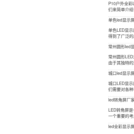
P10户外全
们来简单介绍
单色led显示
单色LED显
得到了广泛的
常州圆形led
常州圆形LE
由于其独特的
城口led显示
城口LED显
们需要对各种
led转角屏厂
LED转角屏
一个重要的考
led全彩显示