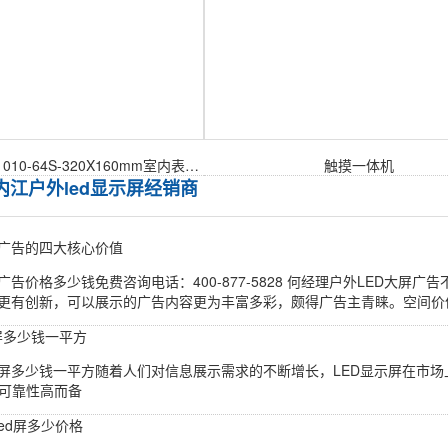
室内P1.25-SMD1010-64S-320X160mm室内表贴模组
触摸一体机
内江户外led显示屏经销商
屏广告的四大核心价值
屏广告价格多少钱免费咨询电话：400-877-5828 何经理户外LED大
还更有创新，可以展示的广告内容更为丰富多彩，颇得广告主青睐。空间价值
示屏多少钱一平方
示屏多少钱一平方随着人们对信息展示需求的不断增长，LED显示屏在市场
可靠性高而备
led屏多少价格