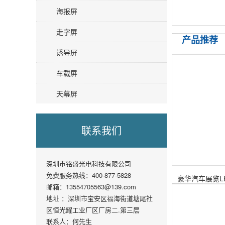
海报屏
走字屏
产品推荐
诱导屏
车载屏
天幕屏
联系我们
深圳市铭盛光电科技有限公司
免费服务热线：400-877-5828
豪华汽车展览L
邮箱：13554705563@139.com
地址 ：深圳市宝安区福海街道塘尾社
区恒光耀工业厂区厂房二.第三层
联系人：何先生