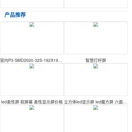
产品推荐
室内P3-SMD2020-32S-192X192mm室内表贴模组
智慧灯杆屏
led柔性屏 软屏幕 柔性显示屏价格
立方体led显示屏 led魔方屏 六面体led屏