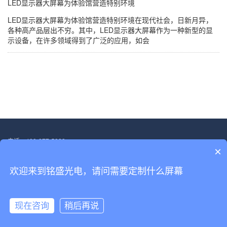
LED显示器大屏幕为体验馆营造特别环境
LED显示器大屏幕为体验馆营造特别环境在现代社会，日新月异，
各种高产品层出不穷。其中，LED显示器大屏幕作为一种新型的显
示设备，在许多领域得到了广泛的应用，如会
电话：400-877-5828
×
邮箱：13554705563@139.com
地址：深圳市宝安区福海街道塘尾社区恒光耀工业厂区厂房二.第三层
欢迎来到铭盛光电，请问需要定制什么屏幕
Copyright © 2022-2030 深圳市铭盛光电科技有限公司 版权所有
备案号：
粤ICP备18156458号
现在咨询
稍后再说
网站首页
产品展示
解决方案
电话咨询