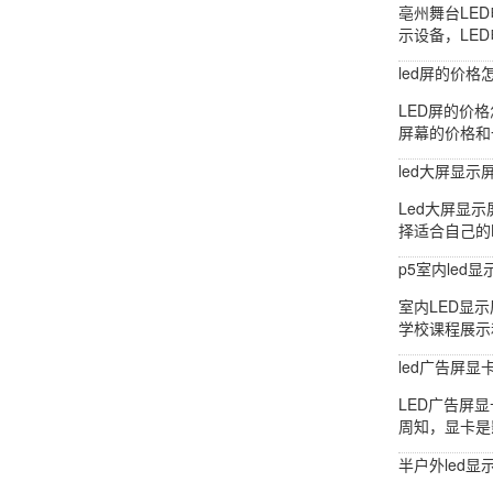
亳州舞台LE
示设备，LE
led屏的价格
LED屏的价
屏幕的价格和
led大屏显示
Led大屏显
择适合自己的
p5室内led
室内LED显
学校课程展示
led广告屏显
LED广告屏
周知，显卡是
半户外led显