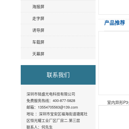
海报屏
走字屏
产品推荐
诱导屏
车载屏
天幕屏
联系我们
深圳市铭盛光电科技有限公司
免费服务热线：400-877-5828
室内异形P
邮箱：13554705563@139.com
地址 ：深圳市宝安区福海街道塘尾社
区恒光耀工业厂区厂房二.第三层
联系人：何先生