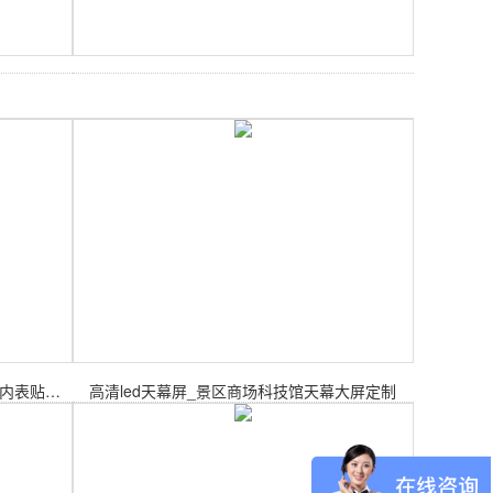
室内P4-SMD2020-32S-256X256mm室内表贴模组
高清led天幕屏_景区商场科技馆天幕大屏定制