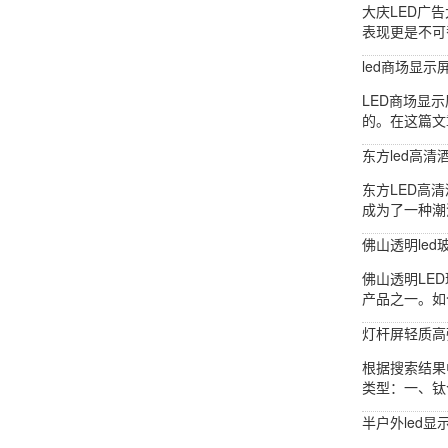
大庆LED广
表现更是不可
led商场显示
LED商场显
的。在这篇文
东方led高清
东方LED高
成为了一种潮
佛山透明led
佛山透明LE
产品之一。如
灯杆屏轻质高
根据搜索结果
类型：一、钛合
半户外led显