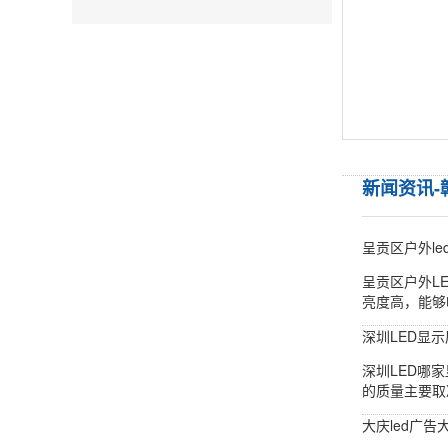
新闻资讯-
呈贡区户外l
呈贡区户外L
亮度高，能够
深圳LED显
深圳LED哪
的质量主要取
大庆led广告