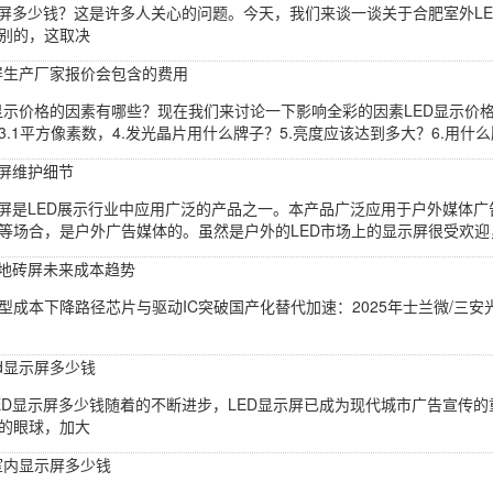
D屏多少钱？这是许多人关心的问题。今天，我们来谈一谈关于合肥室外LE
别的，这取决
示屏生产厂家报价会包含的费用
响显示价格的因素有哪些？现在我们来讨论一下影响全彩的因素LED显示价格
.1平方像素数，4.发光晶片用什么牌子？5.亮度应该达到多大？6.用什么牌子
示屏维护细节
示屏是LED展示行业中应用广泛的产品之一。本产品广泛应用于户外媒体
等场合，是户外广告媒体的。虽然是户外的LED市场上的显示屏很受欢迎，
D地砖屏未来成本趋势
型成本下降路径芯片与驱动IC突破国产化替代加速：2025年士兰微/三安光电
ed显示屏多少钱
ED显示屏多少钱随着的不断进步，LED显示屏已成为现代城市广告宣传的
的眼球，加大
清室内显示屏多少钱