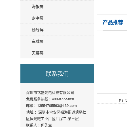
海报屏
走字屏
产品推荐
诱导屏
车载屏
天幕屏
联系我们
深圳市铭盛光电科技有限公司
免费服务热线：400-877-5828
P1
邮箱：13554705563@139.com
地址 ：深圳市宝安区福海街道塘尾社
区恒光耀工业厂区厂房二.第三层
联系人：何先生