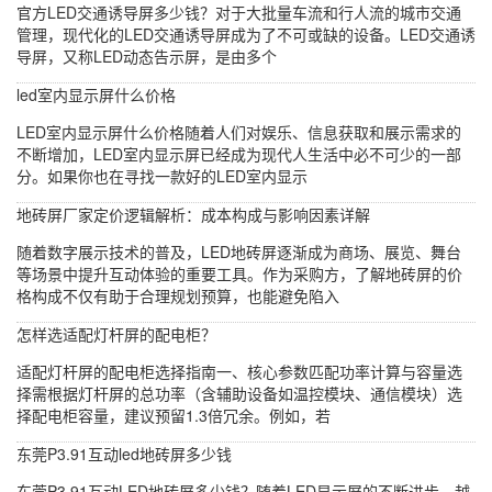
官方LED交通诱导屏多少钱？对于大批量车流和行人流的城市交通
管理，现代化的LED交通诱导屏成为了不可或缺的设备。LED交通诱
导屏，又称LED动态告示屏，是由多个
led室内显示屏什么价格
LED室内显示屏什么价格随着人们对娱乐、信息获取和展示需求的
不断增加，LED室内显示屏已经成为现代人生活中必不可少的一部
分。如果你也在寻找一款好的LED室内显示
地砖屏厂家定价逻辑解析：成本构成与影响因素详解
随着数字展示技术的普及，LED地砖屏逐渐成为商场、展览、舞台
等场景中提升互动体验的重要工具。作为采购方，了解地砖屏的价
格构成不仅有助于合理规划预算，也能避免陷入
怎样选适配灯杆屏的配电柜？
适配灯杆屏的配电柜选择指南一、核心参数匹配功率计算与容量选
择需根据灯杆屏的总功率（含辅助设备如温控模块、通信模块）选
择配电柜容量，建议预留1.3倍冗余。例如，若
东莞P3.91互动led地砖屏多少钱
东莞P3.91互动LED地砖屏多少钱？随着LED显示屏的不断进步，越