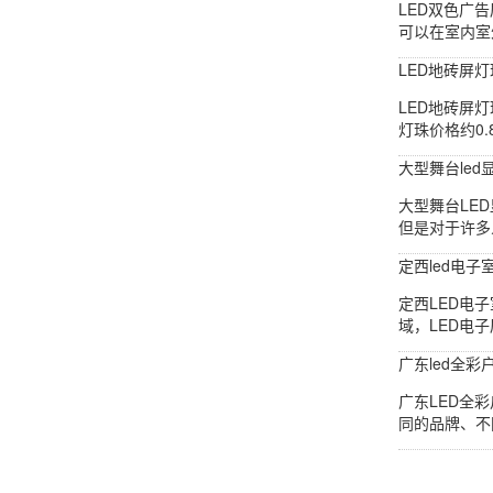
LED双色广
可以在室内室
LED地砖屏
LED地砖屏
灯珠价格约0.8
大型舞台led
大型舞台LE
但是对于许多
定西led电
定西LED电
域，LED电
广东led全
广东LED全
同的品牌、不