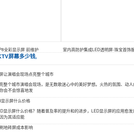
P8全彩显示屏 前维护
室内高防护集成LED透明屏-珠宝首饰
KTV屏幕多少钱,
大屏让演唱会现场点亮整个城市
点亮整个城市演唱会现场，是无数歌迷心中的美好梦想。火热的氛围、动
你会不会惊喜地发
ed显示屏什么价格
ED显示屏什么价格？随着普及率的提升和的进步，LED显示屏的应用愈发
因为其适应能
刷地砖屏成本影响