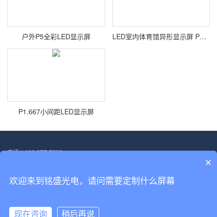
户外P5全彩LED显示屏
LED室内体育馆异形显示屏 P6篮球场悬挂方形大屏幕
P1.667小间距LED显示屏
电话：400-877-5828
×
邮箱：13554705563@139.com
地址：深圳市宝安区福海街道塘尾社区恒光耀工业厂区厂房二.第三层
欢迎来到铭盛光电，请问需要定制什么屏幕
Copyright © 2022-2026 深圳市铭盛光电科技有限公司 版权所有
备案号：
粤ICP备18156458号
现在咨询
稍后再说