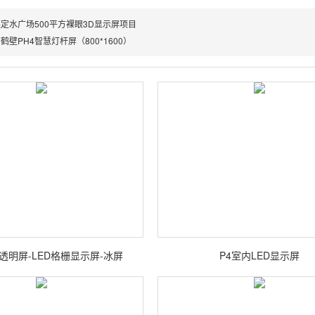
定水广场500平方裸眼3D显示屏项目
壁PH4智慧灯杆屏（800*1600）
D透明屏-LED格栅显示屏-冰屏
P4室内LED显示屏