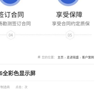
您的位置：
主页
>
走进铭盛
>
客户案例
86全彩色显示屏
屏制造商
点击：
次